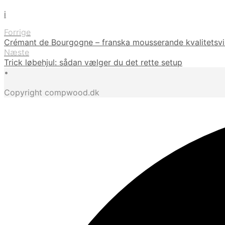
i
Forrige
Crémant de Bourgogne – franska mousserande kvalitetsvi
Næste
Trick løbehjul: sådan vælger du det rette setup
•
Copyright compwood.dk