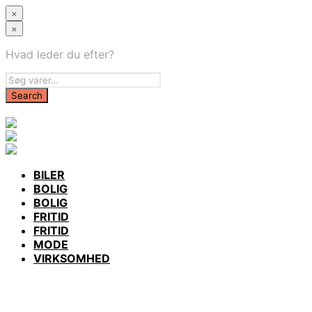
×
×
Hvad leder du efter?
BILER
BOLIG
BOLIG
FRITID
FRITID
MODE
VIRKSOMHED