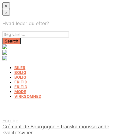
×
×
Hvad leder du efter?
BILER
BOLIG
BOLIG
FRITID
FRITID
MODE
VIRKSOMHED
i
Forrige
Crémant de Bourgogne – franska mousserande
kvalitetsviner