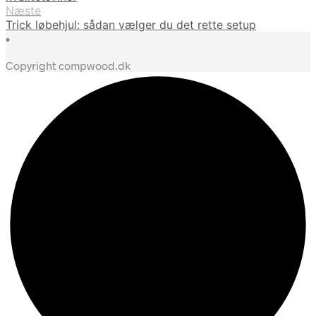
Næste
Trick løbehjul: sådan vælger du det rette setup
•
Copyright compwood.dk