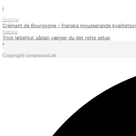
i
Forrige
Crémant de Bourgogne – franska mousserande kvalitetsvi
Næste
Trick løbehjul: sådan vælger du det rette setup
•
Copyright compwood.dk