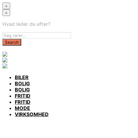
×
×
Hvad leder du efter?
BILER
BOLIG
BOLIG
FRITID
FRITID
MODE
VIRKSOMHED