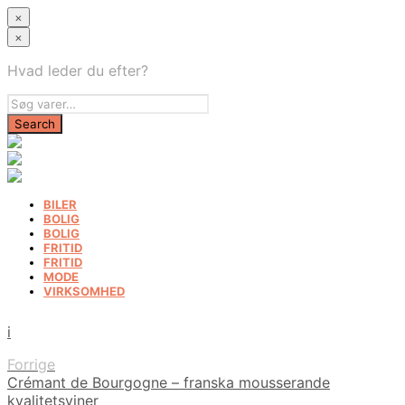
×
×
Hvad leder du efter?
BILER
BOLIG
BOLIG
FRITID
FRITID
MODE
VIRKSOMHED
i
Forrige
Crémant de Bourgogne – franska mousserande
kvalitetsviner