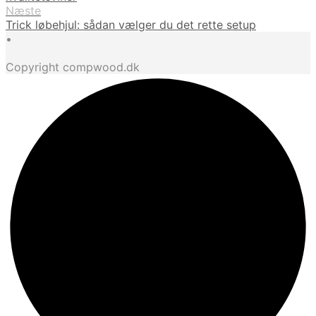
Næste
Trick løbehjul: sådan vælger du det rette setup
•
Copyright compwood.dk