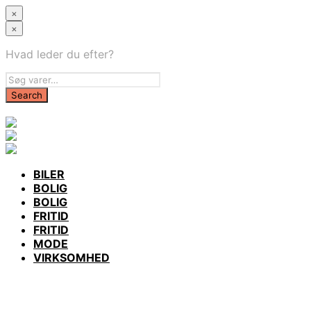
×
×
Hvad leder du efter?
BILER
BOLIG
BOLIG
FRITID
FRITID
MODE
VIRKSOMHED