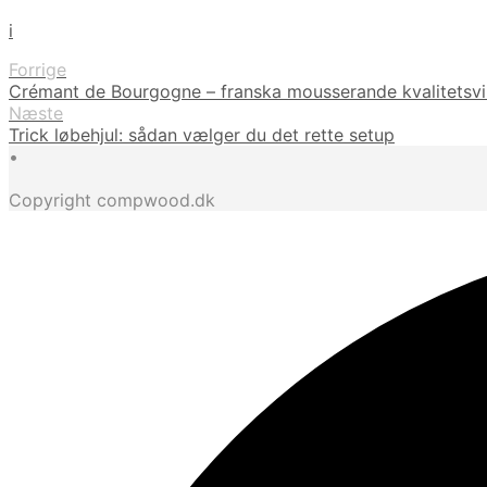
i
Forrige
Crémant de Bourgogne – franska mousserande kvalitetsvi
Næste
Trick løbehjul: sådan vælger du det rette setup
•
Copyright compwood.dk