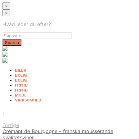
×
×
Hvad leder du efter?
BILER
BOLIG
BOLIG
FRITID
FRITID
MODE
VIRKSOMHED
i
Forrige
Crémant de Bourgogne – franska mousserande
kvalitetsviner