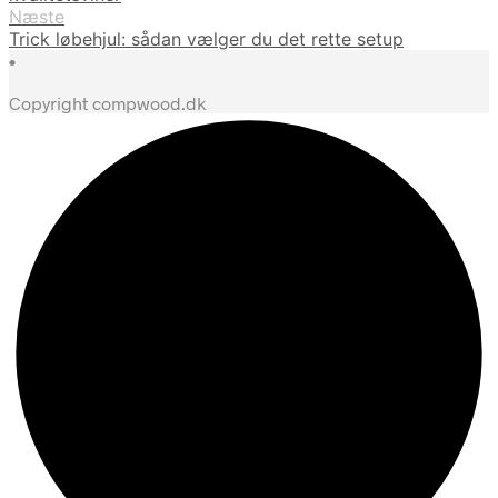
Næste
Trick løbehjul: sådan vælger du det rette setup
•
Copyright compwood.dk