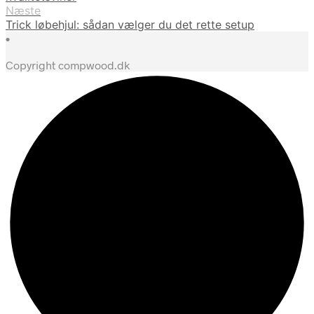
Næste
Trick løbehjul: sådan vælger du det rette setup
•
Copyright compwood.dk