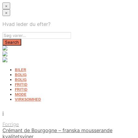
×
×
Hvad leder du efter?
BILER
BOLIG
BOLIG
FRITID
FRITID
MODE
VIRKSOMHED
i
Forrige
Crémant de Bourgogne – franska mousserande
kvalitetsviner