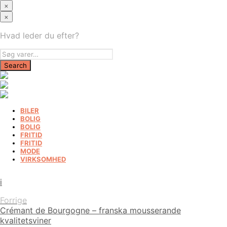
×
×
Hvad leder du efter?
BILER
BOLIG
BOLIG
FRITID
FRITID
MODE
VIRKSOMHED
i
Forrige
Crémant de Bourgogne – franska mousserande
kvalitetsviner