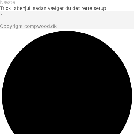
Næste
Trick løbehjul: sådan vælger du det rette setup
•
Copyright compwood.dk